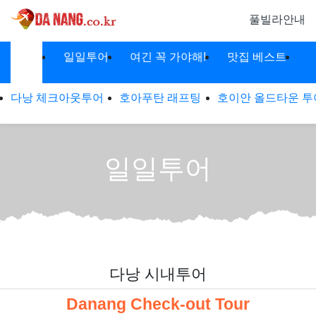
풀빌라안내
차량렌트
일일투어
여긴 꼭 가야해!
맛집 베스트
메뉴
서
다낭 체크아웃투어
호아푸탄 래프팅
호이안 올드타운 투
일일투어
다낭 시내투어
Danang Check-out Tour